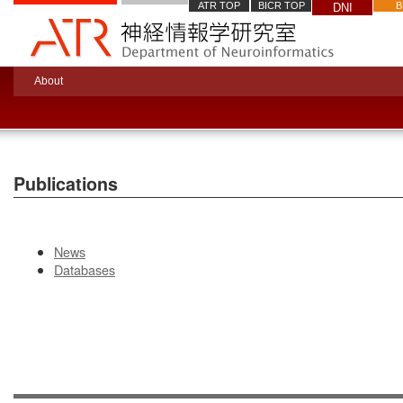
ATR TOP
BICR TOP
B
DNI
About
Publications
News
Databases