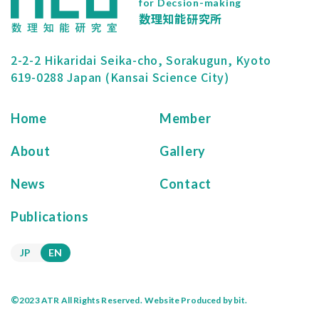
for Decsion-making
数理知能研究所
2-2-2 Hikaridai Seika-cho, Sorakugun, Kyoto
619-0288 Japan (Kansai Science City)
Home
Member
About
Gallery
News
Contact
Publications
JP
EN
©
2023 ATR All Rights Reserved.
Website Produced by bit.