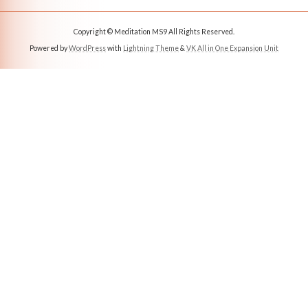
Copyright © Meditation MS9 All Rights Reserved.
Powered by
WordPress
with
Lightning Theme
&
VK All in One Expansion Unit