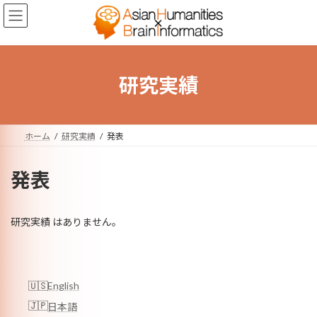
コ
ナ
ン
ビ
テ
ゲ
ン
ー
ツ
シ
へ
ョ
研究実績
ス
ン
キ
に
ッ
移
プ
動
ホーム
研究実績
発表
発表
研究実績 はありません。
English
日本語