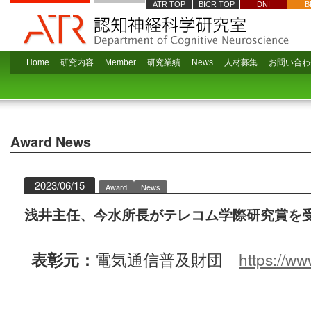
ATR TOP
BICR TOP
DNI
B
Home
研究内容
Member
研究業績
News
人材募集
お問い合わ
Award
News
2023/06/15
Award
News
浅井主任、今水所長がテレコム学際研究賞を
表彰元：
電気通信普及財団
https://www