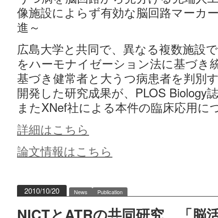
像施設によらず有効な脳回路マーカ
進～
広島大学と共同で、異なる複数施設で取
をハーモナイゼーション法に基づき
基づき健常者と大うつ病患者を判別
開発した研究成果が、PLOS Biolo
またXNef社による本件の臨床応用
詳細はこちら
論文情報はこちら
2010/10/20
News
Publication
NICTとATRの共同研究 「