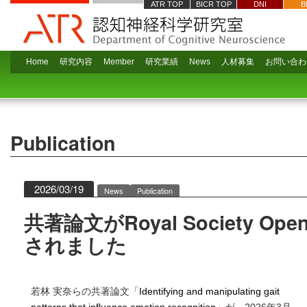
ATR TOP
BICR TOP
DNI
B
Home
研究内容
Member
研究業績
News
人材募集
お問い合わ
Publication
2026/03/19
News
Publication
共著論文がRoyal Society Ope
されました
若林 実奈らの共著論文「
Identifying and manipulating gait