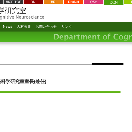
P
BICR TOP
DNI
BRI
DecNef
QStr
DCN
News
人材募集
お問い合わせ
リンク
科学研究室室長(兼任)