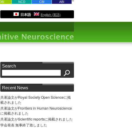
DBI
NCD
CBI
ABI
日本語
English
(
英語
)
Search
Recent News
共著論文がRoyal Society Open Scienceに掲
載されました
共著論文がFrontiers in Human Neuroscience
に掲載されました
共著論文がScientific reportsに掲載されました
学会発表 無事終了致しました