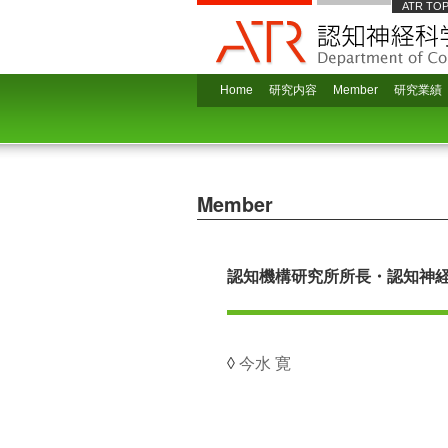
ATR TO
Home
研究内容
Member
研究業績
Member
認知機構研究所所長・認知神経
◊
今水 寛