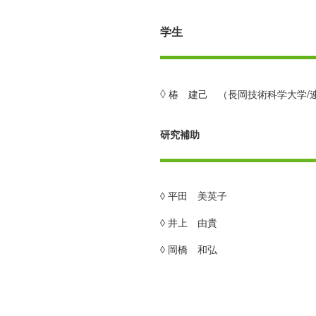
学生
椿 建己 （長岡技術科学大学/
◊
研究補助
◊ 平田 美英子
◊ 井上 由貴
◊ 岡橋 和弘