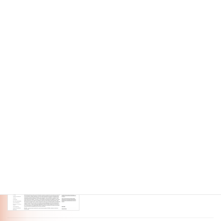
5月 21, 2026
ATR:若林 実奈らの共著論文がRoyal
publication
Society Open Scienceに掲載されました
3月 24, 2026
ATR:椿 建己 (長岡技術科学大学/ATR連
publication
携実習生)らの共著論文がFrontiers
in Human Neuroscienceに掲載されまし
た。
3月 19, 2026
ATR:Keita Suzukiらのらの共著論文が
publication
Imaging Neuroscience掲載されました
2月 1, 2026