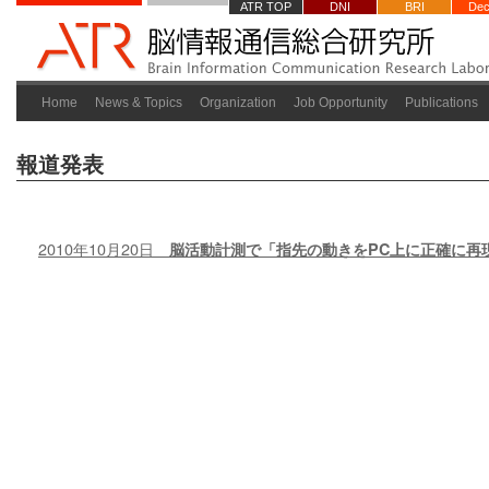
ATR TOP
DNI
BRI
Dec
Home
News & Topics
Organization
Job Opportunity
Publications
報道発表
2010年10月20日
脳活動計測で「指先の動きをPC上に正確に再