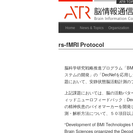
ATR TO
Home
News & Topics
Organization
rs-fMRI Protocol
脳科学研究戦略推進プログラム「B
ステムの開発」の「DecNefを応
題において、安静状態脳活動計測の
上記課題においては、脳の活動パタ
ィッドニューロフィードバック：De
の精神疾患のバイオマーカーを開発
測・解析方法について、５０項目以
“Development of BMI Technologies fo
Brain Sciences organized the Decode