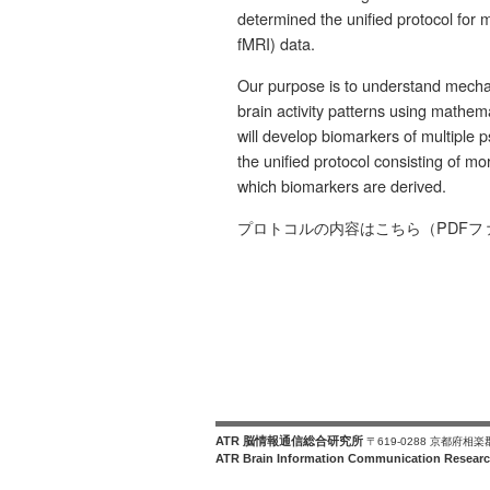
determined the unified protocol for 
fMRI) data.
Our purpose is to understand mechan
brain activity patterns using mathem
will develop biomarkers of multiple 
the unified protocol consisting of 
which biomarkers are derived.
プロトコルの内容はこちら（PDFフ
ATR 脳情報通信総合研究所
〒619-0288 京都府相
ATR Brain Information Communication Researc