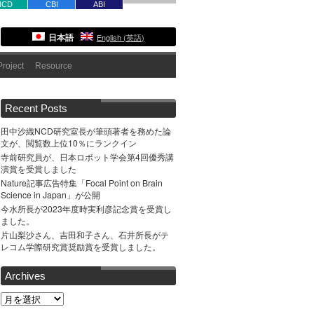
NCD
CBI
ABI
日本語
English
(
英語
)
roject
Resource
Recent Posts
田中沙織NCD研究室長が筆頭著者を務めた論
文が、閲覧数上位10％にランクイン
寺前研究員が、日本ロボット学会第4回優秀講
演賞を受賞しました
Nature記事広告特集「Focal Point on Brain
Science in Japan」が公開
今水所長が2023年度時実利彦記念賞を受賞し
ました。
片山梨沙さん、吉田和子さん、石井所長がテ
レコム学際研究賞奨励賞を受賞しました。
Archives
Archives