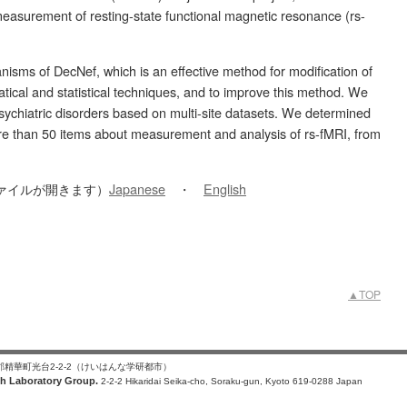
measurement of resting-state functional magnetic resonance (rs-
isms of DecNef, which is an effective method for modification of
atical and statistical techniques, and to improve this method. We
psychiatric disorders based on multi-site datasets. We determined
more than 50 items about measurement and analysis of rs-fMRI, from
ァイルが開きます）
Japanese
・
English
▲TOP
楽郡精華町光台2-2-2（けいはんな学研都市）
h Laboratory Group.
2-2-2 Hikaridai Seika-cho, Soraku-gun, Kyoto 619-0288 Japan