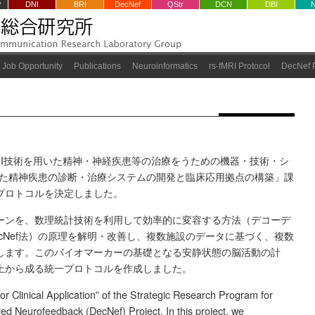
P
DNI
BRI
DecNef
QStr
DCN
DBI
Job Opportunity
Publications
Neuroinformatics
rs-fMRI Protocol
DecNef P
MI技術を用いた精神・神経疾患等の治療をうための機器・技術・シ
用した精神疾患の診断・治療システムの開発と臨床応用拠点の構築」課
プロトコルを決定しました。
ーンを、数理統計技術を利用して効率的に変容する方法（デコーデ
cNef法）の原理を解明・改善し、複数施設のデータに基づく、複数
します。このバイオマーカーの基礎となる安静状態の脳活動の計
上から成る統一プロトコルを作成しました。
r Clinical Application” of the Strategic Research Program for
d Neurofeedback (DecNef) Project. In this project, we