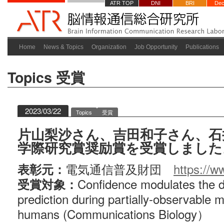
ATR TOP
DNI
BRI
Dec
Home
News & Topics
Organization
Job Opportunity
Publications
Topics
受賞
2023/03/22
Topics
受賞
片山梨沙さん、吉田和子さん、石
学際研究賞奨励賞を受賞しました
電気通信普及財団
https://ww
表彰元：
Confidence modulates the d
受賞対象：
prediction during partially-observable m
humans (Communications Biology）