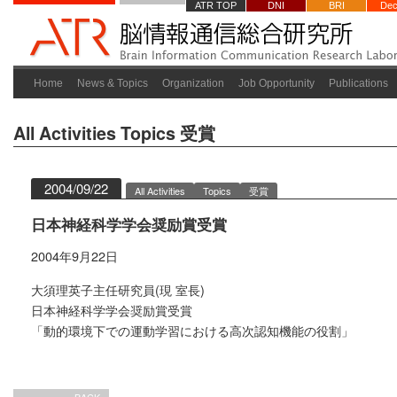
ATR TOP
DNI
BRI
Dec
Home
News & Topics
Organization
Job Opportunity
Publications
All Activities
Topics
受賞
2004/09/22
All Activities
Topics
受賞
日本神経科学学会奨励賞受賞
2004年9月22日
大須理英子主任研究員(現 室長)
日本神経科学学会奨励賞受賞
「動的環境下での運動学習における高次認知機能の役割」