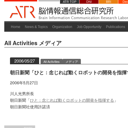
ATR TOP
DNI
BRI
Dec
Home
News & Topics
Organization
Job Opportunity
Publications
All Activities
メディア
2006/05/27
All Activities
メディア
朝日新聞「ひと：念じれば動くロボットの開発を指揮
2006年5月27日
川人光男所長
朝日新聞「
ひと：念じれば動くロボットの開発を指揮する
」
朝日新聞社使用許諾済