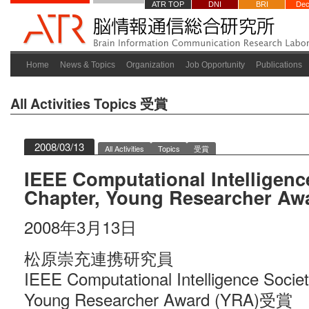
ATR TOP
DNI
BRI
Dec
Home
News & Topics
Organization
Job Opportunity
Publications
All Activities
Topics
受賞
2008/03/13
All Activities
Topics
受賞
IEEE Computational Intelligenc
Chapter, Young Researcher A
2008年3月13日
松原崇充連携研究員
IEEE Computational Intelligence Socie
Young Researcher Award (YRA)受賞