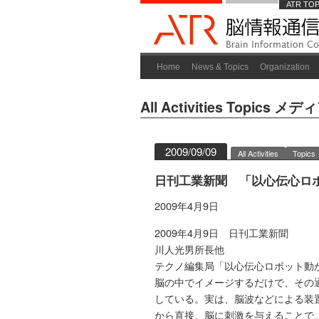
ATR TO
Home
News & Topics
Organization
All Activities
Topics
メディ
2009/09/09
All Activities
Topics
日刊工業新聞 「以心伝心ロ
2009年4月9日
2009年4月9日 日刊工業新聞
川人光男所長他
テクノ編集局「以心伝心ロボット動
脳の中でイメージするだけで、その
している。実は、脳波などによる装
から直接、脳に刺激を与えることで