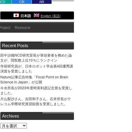
NCD
CBI
ABI
日本語
English
(
英語
)
roject
Resource
Recent Posts
田中沙織NCD研究室長が筆頭著者を務めた論
文が、閲覧数上位10％にランクイン
寺前研究員が、日本ロボット学会第4回優秀講
演賞を受賞しました
Nature記事広告特集「Focal Point on Brain
Science in Japan」が公開
今水所長が2023年度時実利彦記念賞を受賞し
ました。
片山梨沙さん、吉田和子さん、石井所長がテ
レコム学際研究賞奨励賞を受賞しました。
Archives
Archives