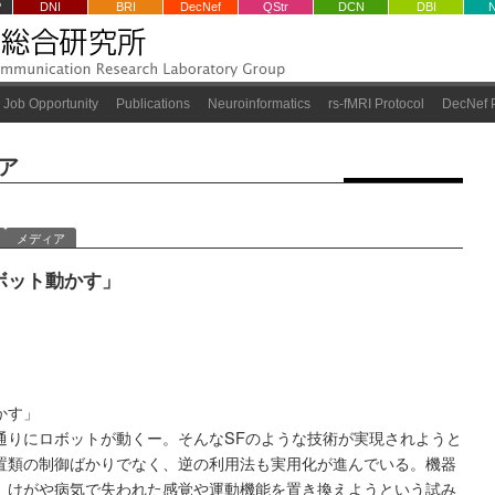
P
DNI
BRI
DecNef
QStr
DCN
DBI
Job Opportunity
Publications
Neuroinformatics
rs-fMRI Protocol
DecNef P
ア
メディア
ボット動かす」
かす」
通りにロボットが動くー。そんなSFのような技術が実現されようと
置類の制御ばかりでなく、逆の利用法も実用化が進んでいる。機器
、けがや病気で失われた感覚や運動機能を置き換えようという試み