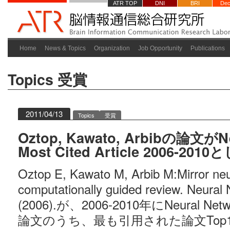
ATR TOP
DNI
BRI
Dec
Home
News & Topics
Organization
Job Opportunity
Publications
Topics
受賞
2011/04/13
Topics
受賞
Oztop, Kawato, Arbibの論文がNe
Most Cited Article 2006-20
Oztop E, Kawato M, Arbib M:Mirror neu
computationally guided review. Neural
(2006).が、2006-2010年にNeural 
論文のうち、最も引用された論文Top