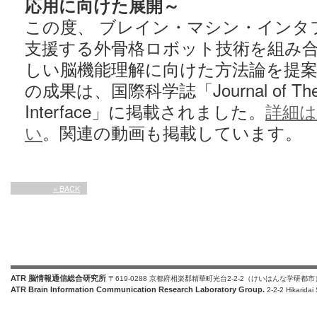
応用に向けた展開～
この度、 ブレイン・マシン・インタ
支援する外骨格ロボット技術を組み
しい脳機能理解に向けた方法論を提
の成果は、国際科学誌「Journal of The Ro
Interface」に掲載されました。
詳細
い
。関連の動画も掲載しています。
« BACK
ATR 脳情報通信総合研究所
〒619-0288 京都府相楽郡精華町光台2-2-2（けいはんな学研都市
ATR Brain Information Communication Research Laboratory Group.
2-2-2 Hikaridai