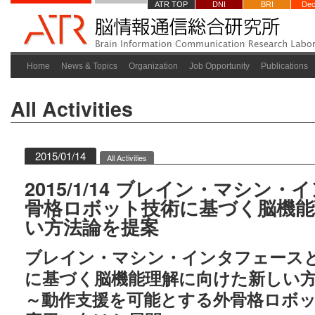
ATR TOP
DNI
BRI
Dec
Home
News & Topics
Organization
Job Opportunity
Publications
All Activities
2015/01/14
All Activities
2015/1/14 ブレイン・マシン
骨格ロボット技術に基づく脳機能
い方法論を提案
ブレイン・マシン・インタフェース
に基づく脳機能理解に向けた新しい
～動作支援を可能とする外骨格ロボ