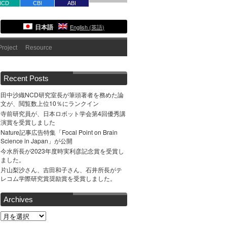
NCD
CBI
ABI
日本語
English
(
英語
)
roject
Resource
Recent Posts
田中沙織NCD研究室長が筆頭著者を務めた論
文が、閲覧数上位10％にランクイン
寺前研究員が、日本ロボット学会第4回優秀講
演賞を受賞しました
Nature記事広告特集「Focal Point on Brain
Science in Japan」が公開
今水所長が2023年度時実利彦記念賞を受賞し
ました。
片山梨沙さん、吉田和子さん、石井所長がテ
レコム学際研究賞奨励賞を受賞しました。
Archives
Archives