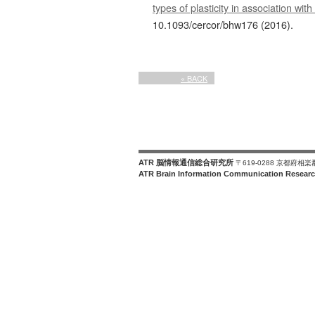
types of plasticity in association wit
10.1093/cercor/bhw176 (2016).
« BACK
ATR 脳情報通信総合研究所
〒619-0288 京都府相
ATR Brain Information Communication Researc