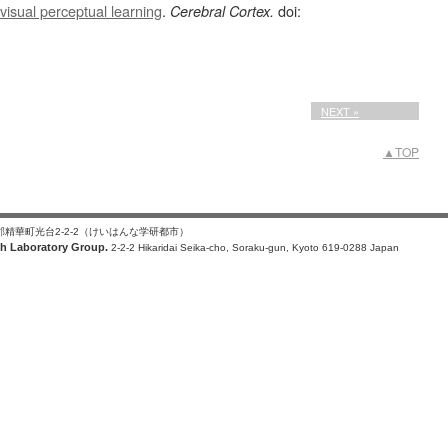
h visual perceptual learning
.
doi:
Cerebral Cortex.
NEXT »
▲TOP
楽郡精華町光台2-2-2（けいはんな学研都市）
h Laboratory Group.
2-2-2 Hikaridai Seika-cho, Soraku-gun, Kyoto 619-0288 Japan