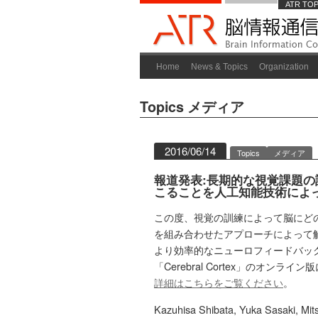
ATR TO
Home
News & Topics
Organization
Topics
メディア
2016/06/14
Topics
メディア
報道発表:長期的な視覚課題
こることを人工知能技術によって解
この度、視覚の訓練によって脳にど
を組み合わせたアプローチによって
より効率的なニューロフィードバッ
「Cerebral Cortex」のオンラ
詳細はこちらをご覧ください
。
Kazuhisa Shibata, Yuka Sasaki, Mi