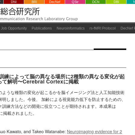
P
DNI
BRI
DecNef
QStr
DCN
DBI
Job Opportunity
Publications
Neuroinformatics
rs-fMRI Protocol
DecNef P
の訓練によって脳の異なる場所に2種類の異なる変化が起
明〜Cerebral Cortexに掲載
のような種類の変化が起こるかを脳イメージング法と人工知能技術
解明しました。今後、 加齢による視覚能力低下を防止するための、
ク訓練方法などの開発に役立つことが期待されます。本成果は
イン版に掲載されました。
tsuo Kawato, and Takeo Watanabe:
Neuroimaging evidence for 2