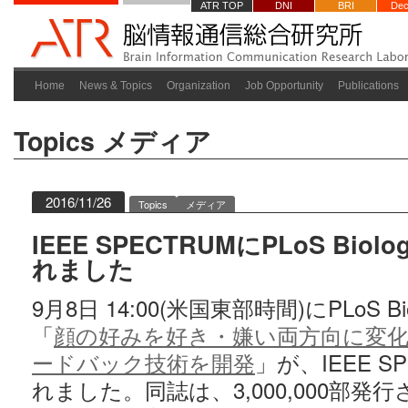
ATR TOP
DNI
BRI
Dec
Home
News & Topics
Organization
Job Opportunity
Publications
Topics
メディア
2016/11/26
Topics
メディア
IEEE SPECTRUMにPLoS Bi
れました
9月8日 14:00(米国東部時間)にPLoS 
「
顔の好みを好き・嫌い両方向に変
ードバック技術を開発
」が、IEEE S
れました。同誌は、3,000,000部