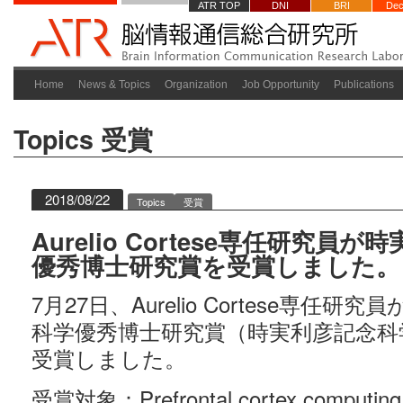
ATR TOP
DNI
BRI
Dec
Home
News & Topics
Organization
Job Opportunity
Publications
Topics
受賞
2018/08/22
Topics
受賞
Aurelio Cortese専任研究員
優秀博士研究賞を受賞しました。
7月27日、Aurelio Cortese専任
科学優秀博士研究賞（時実利彦記念科
受賞しました。
受賞対象：Prefrontal cortex computing co