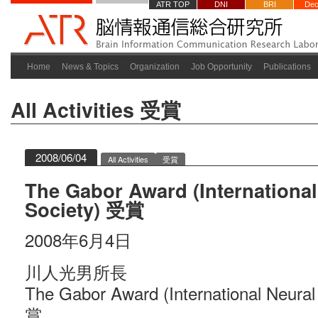
ATR TOP
DNI
BRI
Dec
Home
News & Topics
Organization
Job Opportunity
Publications
All Activities
受賞
2008/06/04
All Activities
受賞
The Gabor Award (Internationa
Society) 受賞
2008年6月4日
川人光男所長
The Gabor Award (International Neura
賞