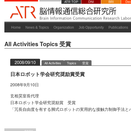
ATR TOP
DNI
BRI
Dec
Home
News & Topics
Organization
Job Opportunity
Publications
All Activities
Topics
受賞
2008/09/10
All Activities
Topics
受賞
日本ロボット学会研究奨励賞受賞
2008年9月10日
玄相昊室長代理
日本ロボット学会研究奨励賞 受賞
「冗長自由度を有する脚式ロボットの実用的な接触力制御手法と