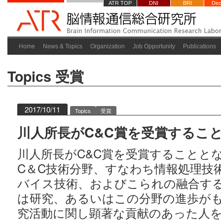
ATR TOP
DNI
BRI
Dec
Home
News & Topics
Organization
Job Opportunity
Publications
Topics
受賞
2017/10/11
Topics
受賞
川人所長がC&C賞を受賞するこ
川人所長がC&C賞を受賞することと
C＆C技術分野、すなわち情報処理技
バイス技術、およびこられの融合す
は研究、あるいはこの分野の進歩が
究活動に関し顕著な貢献のあった人