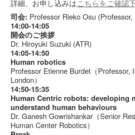
詳細、お申し込みは
こちらをご確認
Professor Rieko Osu (Professor,
司会:
14:00-14:05
開会のご挨拶
Dr. Hiroyuki Suzuki (ATR)
14:05-14:50
Human robotics
Professor Etienne Burdet（Professor, I
London）
14:50-15:35
Human Centric robots: developing 
understand human behaviours
Dr. Ganesh Gowrishankar（Senior Res
Human Center Robotics）
Break