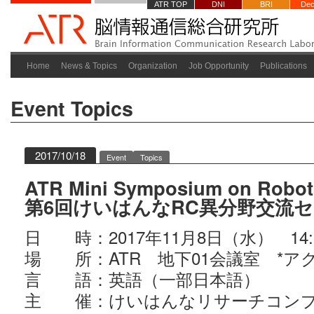
ATR TOP
DNI
BRI
Dec
Home
News & Topics
Organization
Job Opportunity
Publications
Event
Topics
2017/10/18
Event
Topics
ATR Mini Symposium on Robots
第6回けいはんなRC異分野交流
日 時：2017年11月8日（水） 14:0
場 所：ATR 地下01会議室 *ア
言 語：英語（一部日本語）
主 催：けいはんなリサーチコンプ